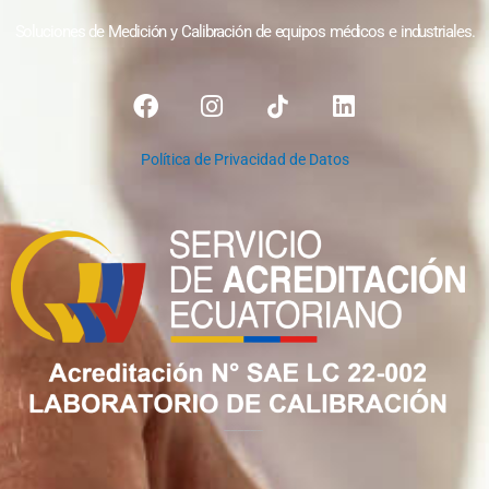
Soluciones de Medición y Calibración de equipos médicos e industriales
.
F
I
L
a
n
i
c
s
n
Política de Privacidad de Datos
e
t
k
b
a
e
o
g
d
o
r
i
k
a
n
m
______