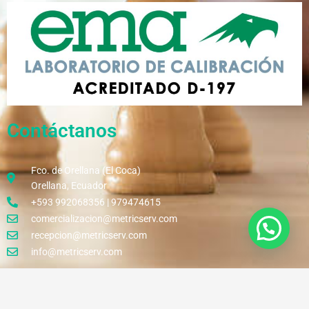
Contáctanos
Fco. de Orellana (El Coca)
Orellana, Ecuador
+593 992068356 | 979474615
comercializacion@metricserv.com
recepcion@metricserv.com
info@metricserv.com