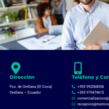
Dirección
Teléfono y Co
Fco. de Orellana (El Coca)
+593 992068356
Orellana – Ecuador
+593 979474615
comercializacion@
recepcion@metrics