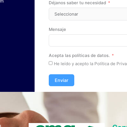
om
Déjanos saber tu necesidad
Mensaje
Acepta las políticas de datos.
He leído y acepto la Política de Priv
Enviar