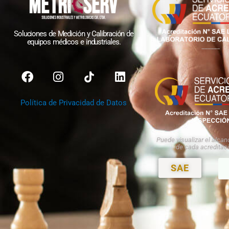
Soluciones de Medición y Calibración de
equipos médicos e industriales
.
______
F
I
L
a
n
i
c
s
n
Política de Privacidad de Datos
e
t
k
b
a
e
o
g
d
Puede visualizar el alca
o
r
i
de cada acreditaci
k
a
n
m
SAE