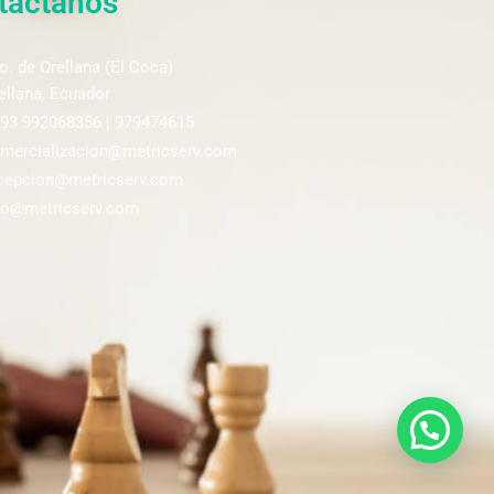
táctanos
o. de Orellana (El Coca)
ellana, Ecuador
93 992068356 | 979474615
mercializacion@metricserv.com
cepcion@metricserv.com
fo@metricserv.com