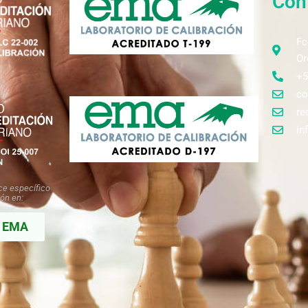
Con
Fc
Or
+5
co
re
in
nce
específico
ón en:
EMA