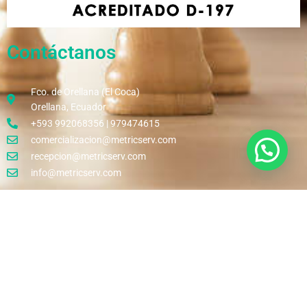
Contáctanos
Fco. de Orellana (El Coca)
Orellana, Ecuador
+593 992068356 | 979474615
comercializacion@metricserv.com
recepcion@metricserv.com
info@metricserv.com
Copyright 2022 © Metricserv Cía. Ltda.