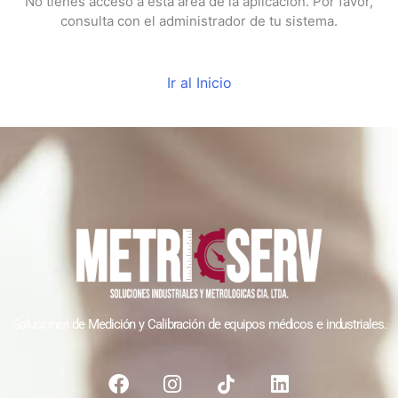
No tienes acceso a esta área de la aplicación. Por favor,
consulta con el administrador de tu sistema.
Ir al Inicio
Soluciones de Medición y Calibración de equipos médicos e industriales
.
F
I
L